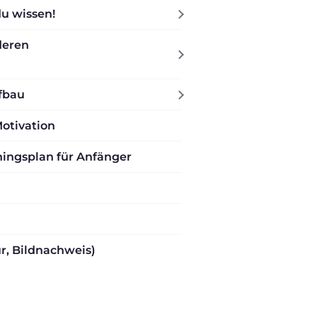
du wissen!
 deren
ufbau
Motivation
ningsplan für Anfänger
ur, Bildnachweis)