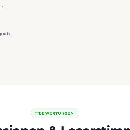
er
quats
BEWERTUNGEN