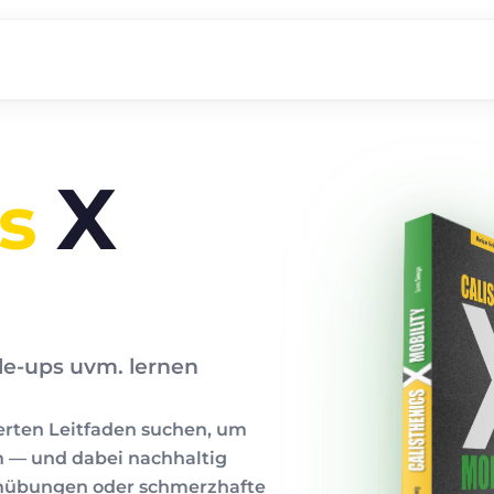
X
s
le-ups uvm. lernen
tierten Leitfaden suchen, um
n — und dabei nachhaltig
hnübungen oder schmerzhafte